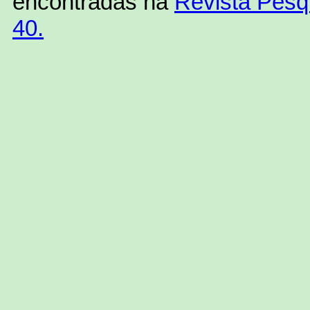
encontradas na
Revista Pesqu
40.