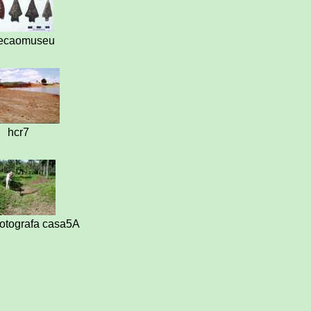
lecaomuseu
hcr7
otografa casa5A