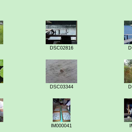
DSC02816
D
DSC03344
D
IM000041
I