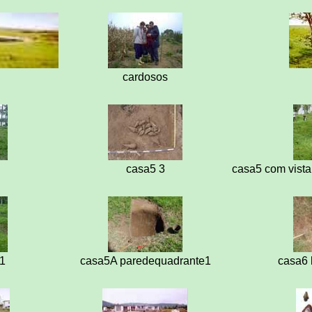
cardosos
casa5 3
casa5 com vista 
l1
casa5A paredequadrante1
casa6 