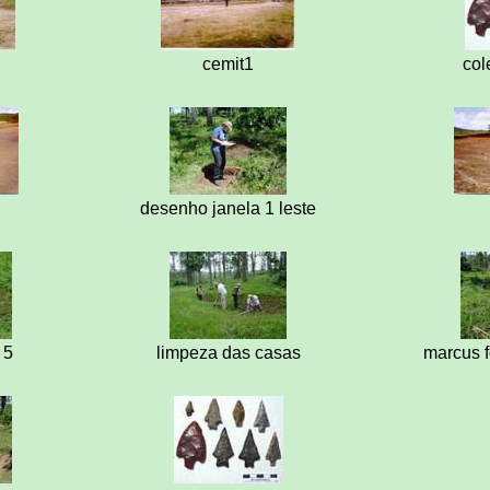
cemit1
co
desenho janela 1 leste
 5
limpeza das casas
marcus f