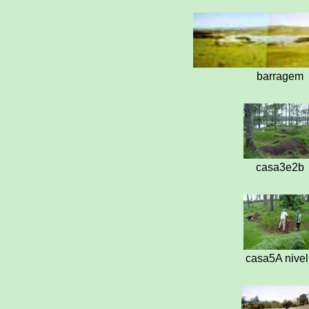
barragem
casa3e2b
casa5A nive