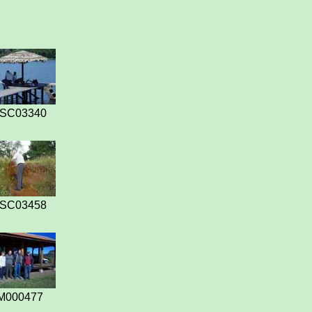
SC03340
SC03458
M000477