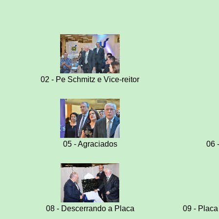
02 - Pe Schmitz e Vice-reitor
05 - Agraciados
06 
08 - Descerrando a Placa
09 - Plac