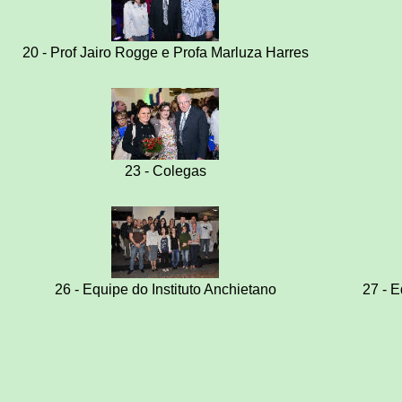
20 - Prof Jairo Rogge e Profa Marluza Harres
23 - Colegas
26 - Equipe do Instituto Anchietano
27 - E